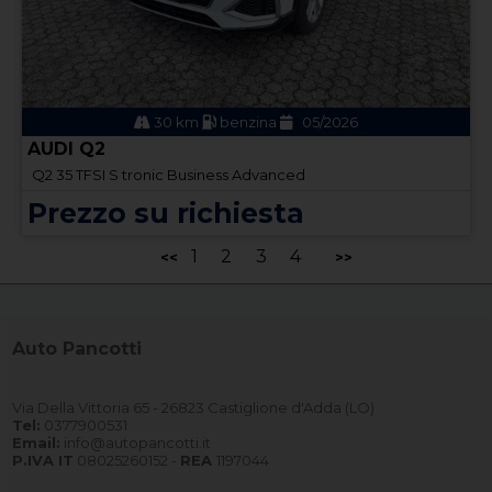
30 km
benzina
05/2026
AUDI Q2
Q2 35 TFSI S tronic Business Advanced
Prezzo su richiesta
1
2
3
4
<<
>>
Auto Pancotti
Via Della Vittoria 65 - 26823 Castiglione d'Adda (LO)
Tel:
0377900531
Email:
info@autopancotti.it
P.IVA IT
08025260152 -
REA
1197044