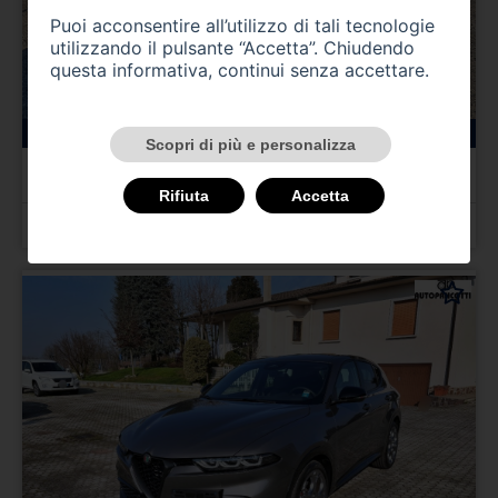
Puoi acconsentire all’utilizzo di tali tecnologie
utilizzando il pulsante “Accetta”. Chiudendo
questa informativa, continui senza accettare.
147000 km
benzina
11/1995
Scopri di più e personalizza
ALFA ROMEO Gtv/Spider
Gtv 2.0i 16V Twin Spark cat L
Rifiuta
Accetta
Prezzo 4.000,00 €