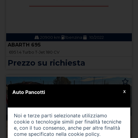
20900 km
benzina
10/2022
ABARTH 695
695 1.4 Turbo T-Jet 180 CV
Prezzo su richiesta
Auto Pancotti
X
Noi e terze parti selezionate utilizziamo
cookie o tecnologie simili per finalità tecniche
e, con il tuo consenso, anche per altre finalità
come specificato nella
cookie policy
.