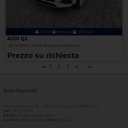
30 km
benzina
05/2026
AUDI Q2
Q2 35 TFSI S tronic Business Advanced
Prezzo su richiesta
1
2
3
4
<<
>>
Auto Pancotti
Via Della Vittoria 65 - 26823 Castiglione d'Adda (LO)
Tel:
0377900531
Email:
info@autopancotti.it
P.IVA IT
08025260152 -
REA
1197044