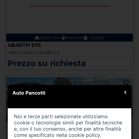
20900 km
benzina
10/2022
ABARTH 695
695 1.4 Turbo T-Jet 180 CV
Prezzo su richiesta
Auto Pancotti
X
Noi e terze parti selezionate utilizziamo
cookie o tecnologie simili per finalità tecniche
e, con il tuo consenso, anche per altre finalità
come specificato nella
cookie policy
.