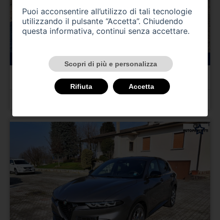
Puoi acconsentire all’utilizzo di tali tecnologie
utilizzando il pulsante “Accetta”. Chiudendo
questa informativa, continui senza accettare.
147000 km
benzina
11/1995
Scopri di più e personalizza
ALFA ROMEO Gtv/Spider
Gtv 2.0i 16V Twin Spark cat L
Rifiuta
Accetta
Prezzo 4.000,00 €