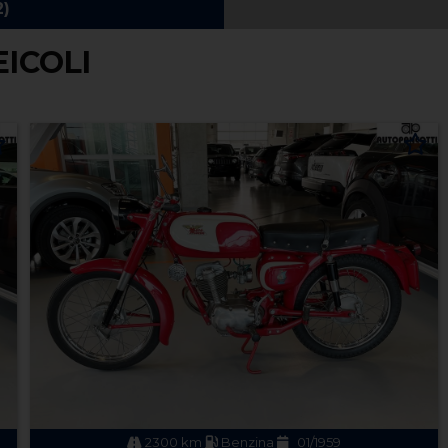
EICOLI
2300 km
Benzina
01/1959