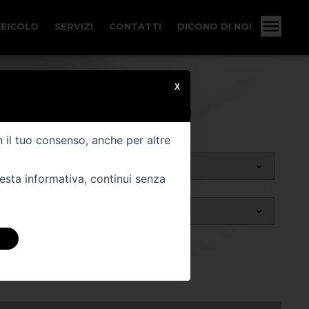
VEICOLO
SERVIZI
CONTATTI
DICONO DI NOI
X
VEICOLI COMMERCIALI
n il tuo consenso, anche per altre
uesta informativa, continui senza
ICOLO PER NEOPATENTATI