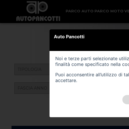
PARCO AUTO
PARCO MOTO
V
Auto Pancotti
AUTO
Noi e terze parti selezionate util
finalità come specificato nella
coo
Puoi acconsentire all’utilizzo di 
accettare.
VEICOLI GREEN