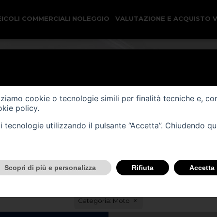
EICOLI COMMERCIALI
NOLEGGIO
VALUTAZIONE E ACQUISTO 
Ricerca il tuo Veicolo
MOTO
izziamo cookie o tecnologie simili per finalità tecniche e, co
kie policy
.
tali tecnologie utilizzando il pulsante “Accetta”. Chiudendo q
Scopri di più e personalizza
Rifiuta
Accetta
VE
Categoria: Moto