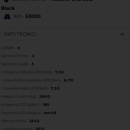
Black
Km -
53000
DATI TECNICI
Cilindri -
4
Numero Porte -
4
Numero Sedili -
3
Consumo Urbano (l/100km) -
7,30
Consumo Extraurbano (l/100km) -
6,70
Consumo Misto (l/100km) -
7,30
Massa a Vuoto (kg) -
2800
Emissioni cO2 (g/km) -
185
Normativa Ecologica -
euro6
Altezza (mm) -
2542
Lunghezza (mm) -
5531