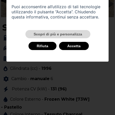
Puoi acconsentire all’utilizzo di tali tecnologie
utilizzando il pulsante “Accetta”. Chiudendo
questa informativa, continui senza accettare.
SU QUEST'AUTO
Scopri di più e personalizza
Alimentazione -
gasolio
Rifiuta
Accetta
Carrozzeria -
Anno Immatricolazione -
09/2019
Cilindrata (cc) -
1996
Cambio -
manuale
6
Potenza CV (kW) -
131 (96)
Colore Esterno -
Frozen White [73W]
- Pastello
Colore Interno -
Tessuto Charcoal