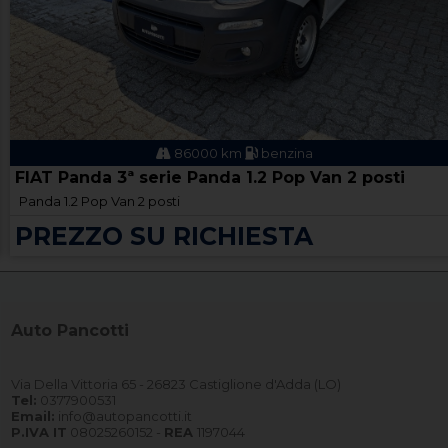
86000 km
benzina
FIAT Panda 3ª serie Panda 1.2 Pop Van 2 posti
Panda 1.2 Pop Van 2 posti
PREZZO SU RICHIESTA
Auto Pancotti
Via Della Vittoria 65 - 26823 Castiglione d'Adda (LO)
Tel:
0377900531
Email:
info@autopancotti.it
P.IVA IT
08025260152 -
REA
1197044