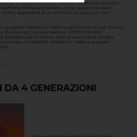
lla vendita. Vi assisteremo anche nel post-vendita con una vasta
a officina interna specializzata, tra cui tagliandi, revisioni,
o. Inoltre, disponiamo di un servizio di soccorso con carro
5, Castiglione d'Adda (LO) 26823 a soli 15 minuti da Lodi, 15 minuti
e 25 minuti da Cremona Telefono: 0377/900531 Mail:
a partnership con MAPFRE WARRANTY, realtà di acquisita
nzie.
I DA 4 GENERAZIONI
Dalla vendita all'assistenza il nostro Team ti