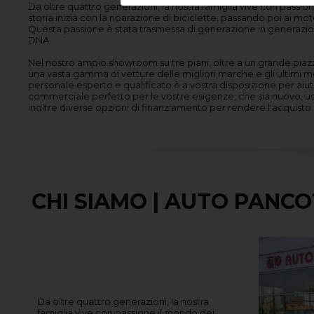
Da oltre quattro generazioni, la nostra famiglia vive con passio
storia inizia con la riparazione di biciclette, passando poi ai moto
Questa passione è stata trasmessa di generazione in generazio
DNA.
Nel nostro ampio showroom su tre piani, oltre a un grande pia
una vasta gamma di vetture delle migliori marche e gli ultimi mo
personale esperto e qualificato è a vostra disposizione per aiutar
commerciale perfetto per le vostre esigenze, che sia nuovo, us
inoltre diverse opzioni di finanziamento per rendere l'acquisto 
CHI SIAMO | AUTO PANCO
Da oltre quattro generazioni, la nostra
famiglia vive con passione il mondo dei