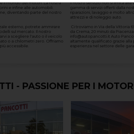
ne il mondo dei motori. La nostra
Il nostro servizio non si limita a
rini e infine alle automobili.
gamma di servizi offerti dalla nostr
ne, diventando parte del nostro
riparazioni, lavaggio e molto altr
attrezzi e di noleggio auto.
zzale esterno, potrete ammirare
Ci troviamo in Via della Vittoria 6
delli sul mercato. Il nostro
da Crema, 20 minuti da Piacenza 
vi a scegliere l'auto o il veicolo
info@autopancotti.it Auto Pancotti garantisce per le vetture usate un servizio post-vendita
ato o a chilometri zero. Offriamo
altamente qualificato grazie all
più accessibile.
esperienza nel settore delle gara
TTI - PASSIONE PER I MOTOR