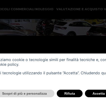
EICOLI COMMERCIALI
NOLEGGIO
VALUTAZIONE E ACQUISTO 
izziamo cookie o tecnologie simili per finalità tecniche e, co
kie policy
.
tali tecnologie utilizzando il pulsante “Accetta”. Chiudendo q
Scopri di più e personalizza
Rifiuta
Accetta