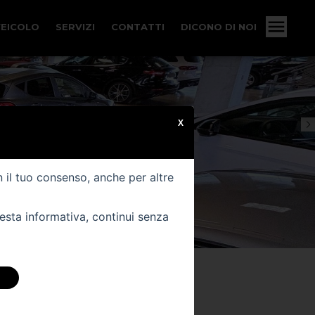
VEICOLO
SERVIZI
CONTATTI
DICONO DI NOI
X
n il tuo consenso, anche per altre
uesta informativa, continui senza