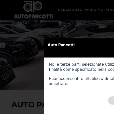
PARCO AUTO
PARCO MOTO
V
Auto Pancotti
Noi e terze parti selezionate util
finalità come specificato nella
coo
Puoi acconsentire all’utilizzo di 
accettare.
AUTO PANCOTTI