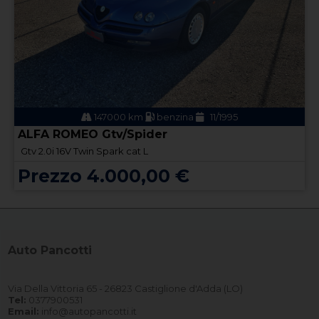
147000 km
benzina
11/1995
ALFA ROMEO Gtv/Spider
Gtv 2.0i 16V Twin Spark cat L
Prezzo 4.000,00 €
Auto Pancotti
Via Della Vittoria 65 - 26823 Castiglione d'Adda (LO)
Tel:
0377900531
Email:
info@autopancotti.it