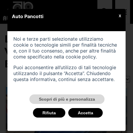
Auto Pancotti
X
LA LISTA CONTIENE (1)
Noi e terze parti selezionate utilizziamo
cookie o tecnologie simili per finalità tecniche
VEICOLI DI TIPO
e, con il tuo consenso, anche per altre finalità
come specificato nella
cookie policy
.
EPOCA
Puoi acconsentire all’utilizzo di tali tecnologie
utilizzando il pulsante “Accetta”. Chiudendo
questa informativa, continui senza accettare.
Ordina per:
Scopri di più e personalizza
Rifiuta
Accetta