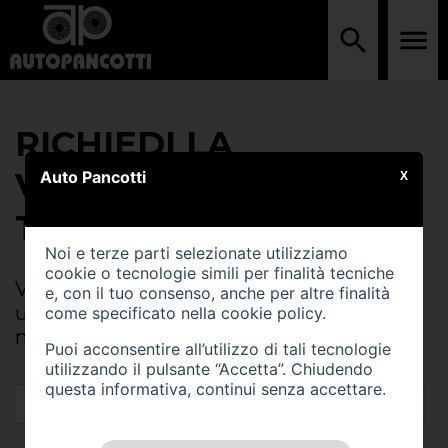
RICHIEDI LA
VALUTAZIONE DEL
Auto Pancotti
X
TUO VEICOLO USATO
Noi e terze parti selezionate utilizziamo
cookie o tecnologie simili per finalità tecniche
Vuoi sapere quanto vale il tuo veicolo
e, con il tuo consenso, anche per altre finalità
usato? Compila il modulo sottostante e il
come specificato nella
cookie policy
.
nostro team ti contatterà!
Puoi acconsentire all’utilizzo di tali tecnologie
utilizzando il pulsante “Accetta”. Chiudendo
questa informativa, continui senza accettare.