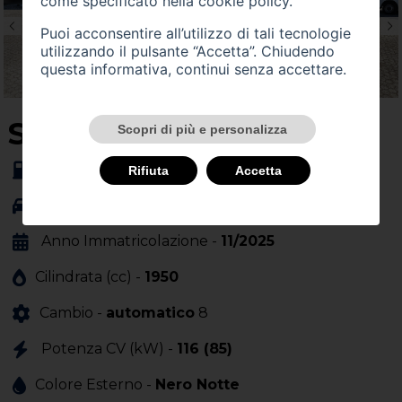
come specificato nella
cookie policy
.
Puoi acconsentire all’utilizzo di tali tecnologie
utilizzando il pulsante “Accetta”. Chiudendo
questa informativa, continui senza accettare.
SU QUEST'AUTO
Scopri di più e personalizza
Alimentazione -
gasolio
Rifiuta
Accetta
Carrozzeria -
monovolume
Anno Immatricolazione -
11/2025
Cilindrata (cc) -
1950
Cambio -
automatico
8
Potenza CV (kW) -
116 (85)
Colore Esterno -
Nero Notte