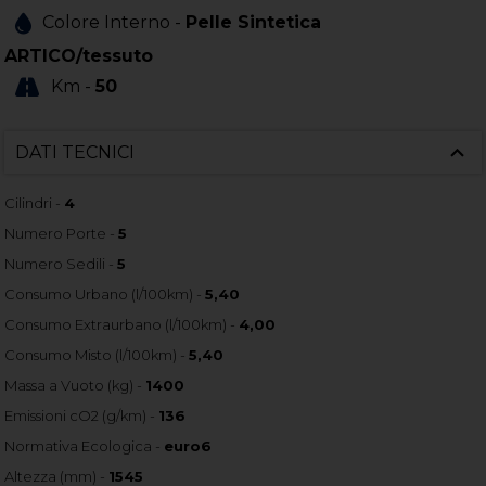
Colore Interno -
Pelle Sintetica
ARTICO/tessuto
Km -
50
DATI TECNICI
Cilindri -
4
Numero Porte -
5
Numero Sedili -
5
Consumo Urbano (l/100km) -
5,40
Consumo Extraurbano (l/100km) -
4,00
Consumo Misto (l/100km) -
5,40
Massa a Vuoto (kg) -
1400
Emissioni cO2 (g/km) -
136
Normativa Ecologica -
euro6
Altezza (mm) -
1545