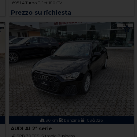
695 1.4 Turbo T-Jet 180 CV
Prezzo su richiesta
30 km
benzina
03/2026
AUDI A1 2ª serie
A1 SPB 30 TFSI S tronic Business