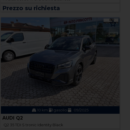
Prezzo su richiesta
10 km
gasolio
09/2025
AUDI Q2
Q2 35 TDI S tronic Identity Black