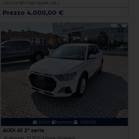
Gtv 2.0i 16V Twin Spark cat L
Prezzo 4.000,00 €
30 km
benzina
06/2026
AUDI A1 2ª serie
A1 allstreet 30 TFSI S tronic Business