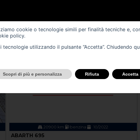
VEICOLI
izziamo cookie o tecnologie simili per finalità tecniche e, co
kie policy
.
tali tecnologie utilizzando il pulsante “Accetta”. Chiudendo q
Scopri di più e personalizza
Rifiuta
Accetta
20900 km
benzina
10/2022
ABARTH 695