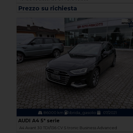
Prezzo su richiesta
86000 km
ibrida_gasolio
07/2021
AUDI A4 5ª serie
A4 Avant 30 TDI/136 CV S tronic Business Advanced