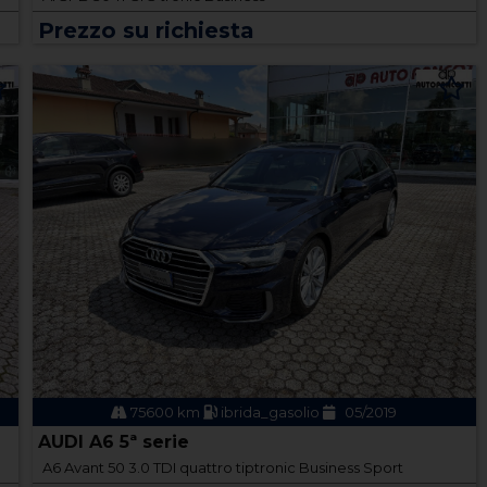
Prezzo su richiesta
75600 km
ibrida_gasolio
05/2019
AUDI A6 5ª serie
A6 Avant 50 3.0 TDI quattro tiptronic Business Sport