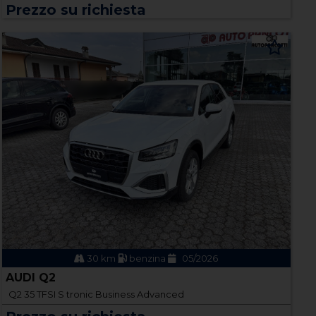
Prezzo su richiesta
30 km
benzina
05/2026
AUDI Q2
Q2 35 TFSI S tronic Business Advanced