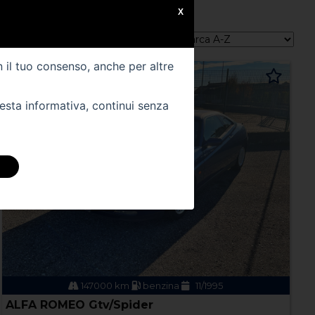
X
Ordina per:
n il tuo consenso, anche per altre
uesta informativa, continui senza
147000 km
benzina
11/1995
ALFA ROMEO Gtv/Spider