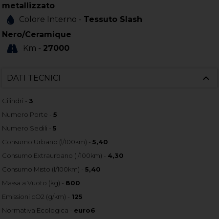
metallizzato
Colore Interno -
Tessuto Slash
Nero/Ceramique
Km -
27000
DATI TECNICI
Cilindri -
3
Numero Porte -
5
Numero Sedili -
5
Consumo Urbano (l/100km) -
5,40
Consumo Extraurbano (l/100km) -
4,30
Consumo Misto (l/100km) -
5,40
Massa a Vuoto (kg) -
800
Emissioni cO2 (g/km) -
125
Normativa Ecologica -
euro6