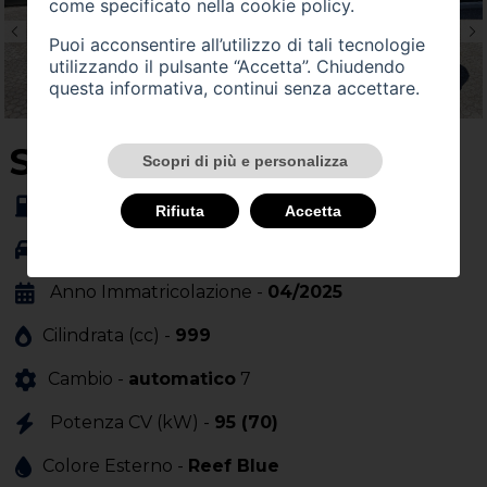
come specificato nella
cookie policy
.
Puoi acconsentire all’utilizzo di tali tecnologie
utilizzando il pulsante “Accetta”. Chiudendo
questa informativa, continui senza accettare.
SU QUEST'AUTO
Scopri di più e personalizza
Alimentazione -
benzina
Rifiuta
Accetta
Carrozzeria -
berlina
Anno Immatricolazione -
04/2025
Cilindrata (cc) -
999
Cambio -
automatico
7
Potenza CV (kW) -
95 (70)
Colore Esterno -
Reef Blue