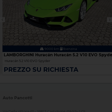
9000 km
benzina
LAMBORGHINI Huracán Huracán 5.2 V10 EVO Spyde
Huracán 5.2 V10 EVO Spyder
PREZZO SU RICHIESTA
Auto Pancotti
Via Della Vittoria 65 - 26823 Castiglione d'Adda (LO)