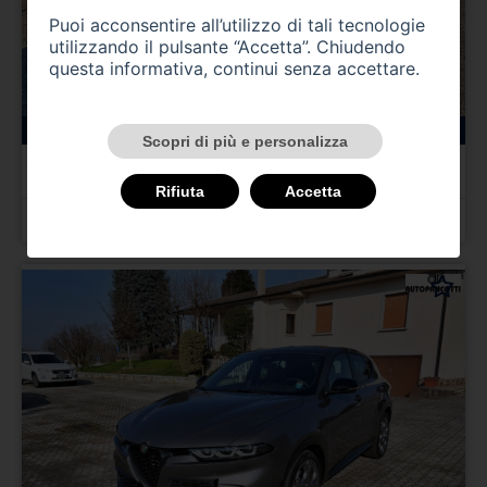
Puoi acconsentire all’utilizzo di tali tecnologie
utilizzando il pulsante “Accetta”. Chiudendo
questa informativa, continui senza accettare.
147000 km
benzina
11/1995
Scopri di più e personalizza
ALFA ROMEO Gtv/Spider
Gtv 2.0i 16V Twin Spark cat L
Rifiuta
Accetta
Prezzo 4.000,00 €