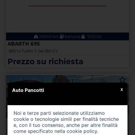
20900 km
benzina
10/2022
ABARTH 695
695 1.4 Turbo T-Jet 180 CV
Prezzo su richiesta
Auto Pancotti
X
Noi e terze parti selezionate utilizziamo
cookie o tecnologie simili per finalità tecniche
e, con il tuo consenso, anche per altre finalità
come specificato nella
cookie policy
.