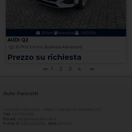
30 km
benzina
05/2026
AUDI Q2
Q2 35 TFSI S tronic Business Advanced
Prezzo su richiesta
1
2
3
4
<<
>>
Auto Pancotti
Via Della Vittoria 65 - 26823 Castiglione d'Adda (LO)
Tel:
0377900531
Email:
info@autopancotti.it
P.IVA IT
08025260152 -
REA
1197044