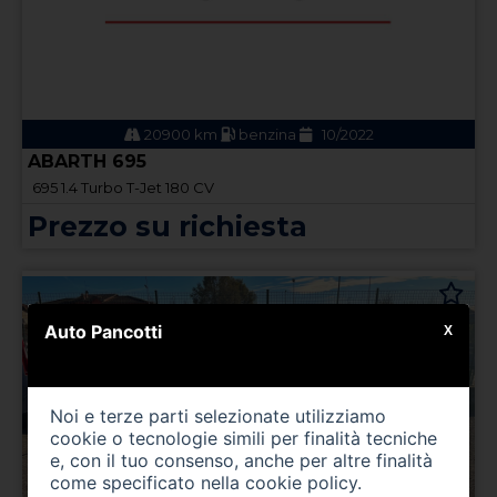
20900 km
benzina
10/2022
ABARTH 695
695 1.4 Turbo T-Jet 180 CV
Prezzo su richiesta
Auto Pancotti
X
Noi e terze parti selezionate utilizziamo
cookie o tecnologie simili per finalità tecniche
e, con il tuo consenso, anche per altre finalità
come specificato nella
cookie policy
.