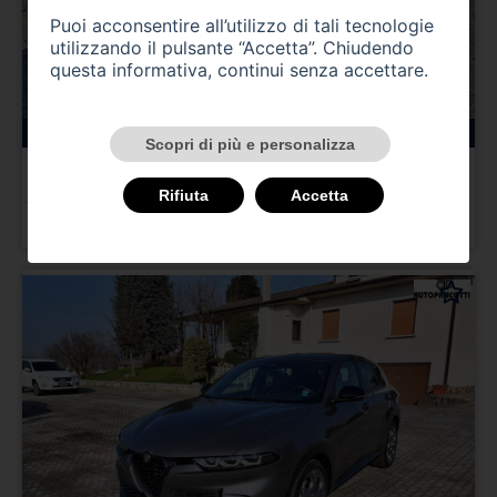
Puoi acconsentire all’utilizzo di tali tecnologie
utilizzando il pulsante “Accetta”. Chiudendo
questa informativa, continui senza accettare.
147000 km
benzina
11/1995
Scopri di più e personalizza
ALFA ROMEO Gtv/Spider
Gtv 2.0i 16V Twin Spark cat L
Rifiuta
Accetta
Prezzo 4.000,00 €