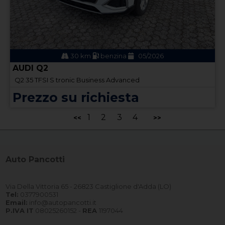
30 km
benzina
05/2026
AUDI Q2
Q2 35 TFSI S tronic Business Advanced
Prezzo su richiesta
1
2
3
4
<<
>>
Auto Pancotti
Via Della Vittoria 65 - 26823 Castiglione d'Adda (LO)
Tel:
0377900531
Email:
info@autopancotti.it
P.IVA IT
08025260152 -
REA
1197044