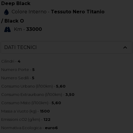
Deep Black
Colore Interno -
Tessuto Nero Titanio
/ Black O
Km -
33000
DATI TECNICI
Cilindri -
4
Numero Porte -
5
Numero Sedili -
5
Consumo Urbano (l/100km) -
5,60
Consumo Extraurbano (l/100km) -
3,50
Consumo Misto (l/100km) -
5,60
Massa a Vuoto (kg) -
1500
Emissioni cO2 (g/km) -
122
Normativa Ecologica -
euro6