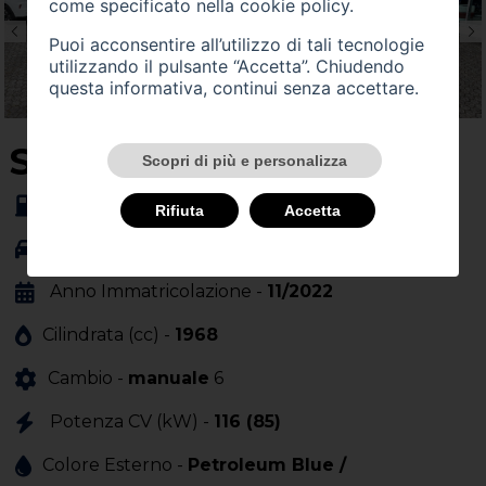
come specificato nella
cookie policy
.
Puoi acconsentire all’utilizzo di tali tecnologie
utilizzando il pulsante “Accetta”. Chiudendo
questa informativa, continui senza accettare.
SU QUEST'AUTO
Scopri di più e personalizza
Alimentazione -
gasolio
Rifiuta
Accetta
Carrozzeria -
fuoristrada
Anno Immatricolazione -
11/2022
Cilindrata (cc) -
1968
Cambio -
manuale
6
Potenza CV (kW) -
116 (85)
Colore Esterno -
Petroleum Blue /