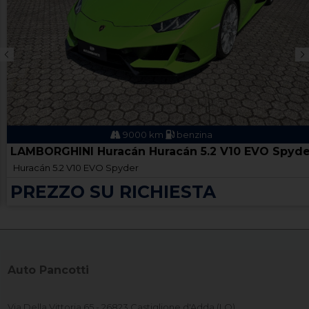
9000 km
benzina
LAMBORGHINI Huracán Huracán 5.2 V10 EVO Spyde
Huracán 5.2 V10 EVO Spyder
PREZZO SU RICHIESTA
Auto Pancotti
Via Della Vittoria 65 - 26823 Castiglione d'Adda (LO)