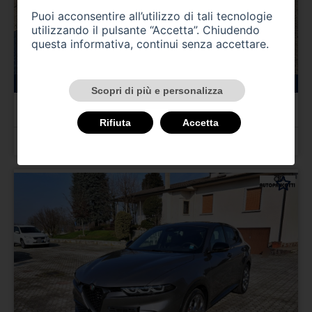
Puoi acconsentire all’utilizzo di tali tecnologie
utilizzando il pulsante “Accetta”. Chiudendo
questa informativa, continui senza accettare.
147000 km
benzina
11/1995
Scopri di più e personalizza
ALFA ROMEO Gtv/Spider
Gtv 2.0i 16V Twin Spark cat L
Rifiuta
Accetta
Prezzo 4.000,00 €