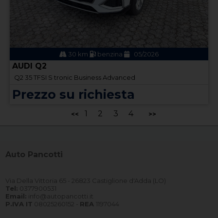
30 km
benzina
05/2026
AUDI Q2
Q2 35 TFSI S tronic Business Advanced
Prezzo su richiesta
1
2
3
4
<<
>>
Auto Pancotti
Via Della Vittoria 65 - 26823 Castiglione d'Adda (LO)
Tel:
0377900531
Email:
info@autopancotti.it
P.IVA IT
08025260152 -
REA
1197044