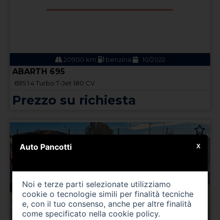
20900 km
benzina
10/2022
ABARTH 695
695 1.4 Turbo T-Jet 180 CV
Prezzo su richiesta
Auto Pancotti
X
Noi e terze parti selezionate utilizziamo
cookie o tecnologie simili per finalità tecniche
e, con il tuo consenso, anche per altre finalità
come specificato nella
cookie policy
.