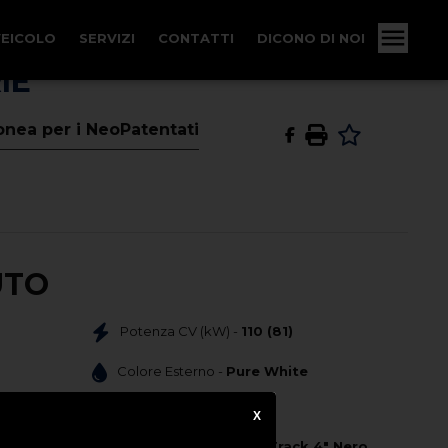
VEICOLO
SERVIZI
CONTATTI
DICONO DI NOI
IE
onea per i NeoPatentati
UTO
Potenza CV (kW) -
110 (81)
Colore Esterno -
Pure White
1
X
Colore Interno -
Tessuto "Track 4" Nero