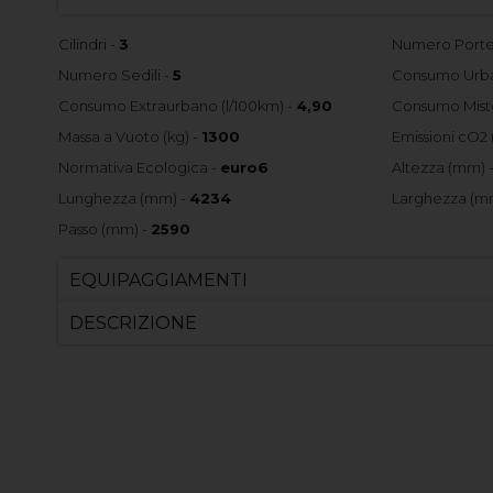
Cilindri -
3
Numero Porte
Numero Sedili -
5
Consumo Urba
Consumo Extraurbano (l/100km) -
4,90
Consumo Misto
Massa a Vuoto (kg) -
1300
Emissioni cO2 
Normativa Ecologica -
euro6
Altezza (mm) 
Lunghezza (mm) -
4234
Larghezza (m
Passo (mm) -
2590
EQUIPAGGIAMENTI
DESCRIZIONE