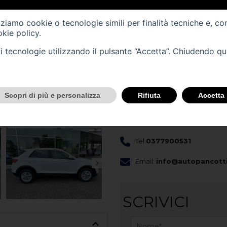
Cilindrata (cc) -
999
izziamo cookie o tecnologie simili per finalità tecniche e, co
Cambio -
manuale
(6)
kie policy
.
tali tecnologie utilizzando il pulsante “Accetta”. Chiudendo q
CONTATTACI
Scopri di più e personalizza
Rifiuta
Accetta
Scopri questo veicolo nella nost
Sede
Tel.
0377900531
Email:
info@autopancotti
SCRIVICI