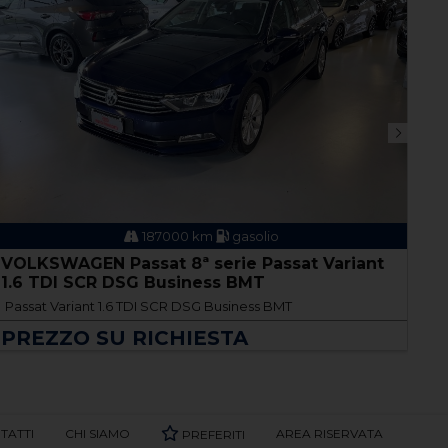
187000 km
gasolio
VOLKSWAGEN Passat 8ª serie Passat Variant
VO
1.6 TDI SCR DSG Business BMT
TD
Passat Variant 1.6 TDI SCR DSG Business BMT
Gol
PREZZO SU RICHIESTA
P
TATTI
CHI SIAMO
AREA RISERVATA
PREFERITI