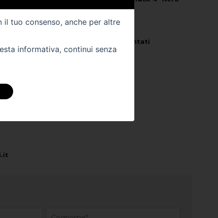
Titanio
n il tuo consenso, anche per altre
Km -
49000
Veicolo per
Neo Patentati
uesta informativa, continui senza
 DIRETTAMENTE
ra sede:
.it