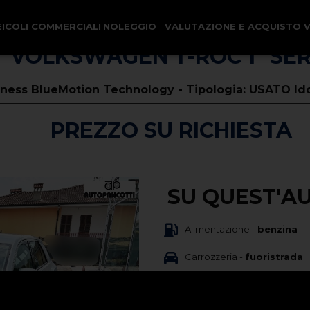
EICOLI COMMERCIALI
NOLEGGIO
VALUTAZIONE E ACQUISTO 
VOLKSWAGEN T-ROC 1ª SER
siness BlueMotion Technology - Tipologia: USATO Id
PREZZO SU RICHIESTA
SU QUEST'A
Alimentazione -
benzina
Carrozzeria -
fuoristrada
Immatricolazione -
07/202