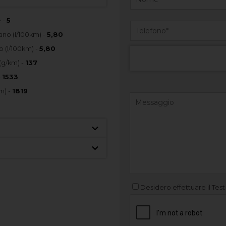
 -
5
no (l/100km) -
5,80
 (l/100km) -
5,80
(g/km) -
137
-
1533
m) -
1819
Desidero effettuare il Test