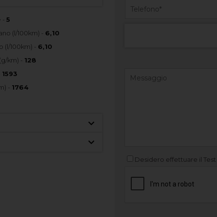
 -
5
no (l/100km) -
6,10
 (l/100km) -
6,10
(g/km) -
128
-
1593
m) -
1764
Desidero effettuare il Test