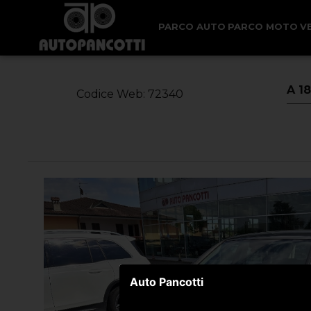
< Torna Indietro
PARCO AUTO
PARCO MOTO
V
A 1
Codice Web: 72340
Auto Pancotti