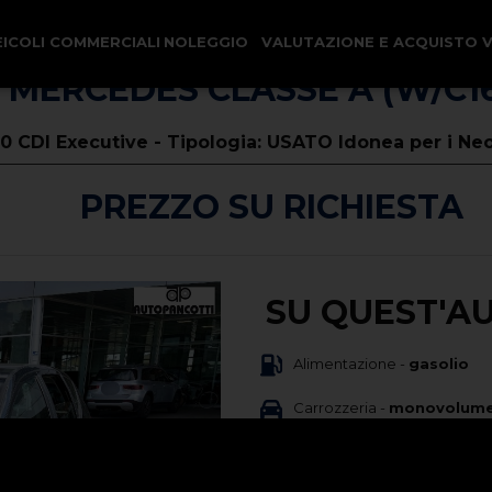
EICOLI COMMERCIALI
NOLEGGIO
VALUTAZIONE E ACQUISTO 
MERCEDES CLASSE A (W/C1
80 CDI Executive - Tipologia: USATO Idonea per i Ne
PREZZO SU RICHIESTA
SU QUEST'A
Alimentazione -
gasolio
Carrozzeria -
monovolum
Immatricolazione -
09/201