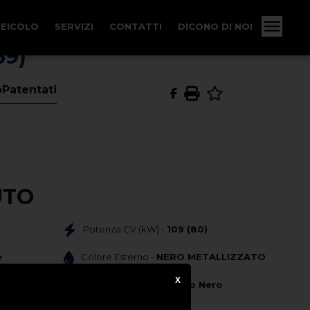
VEICOLO
SERVIZI
CONTATTI
DICONO DI NOI
69)
oPatentati
UTO
Potenza CV (kW) -
109 (80)
e
Colore Esterno -
NERO METALLIZZATO
X
0
Colore Interno -
Tessuto Nero