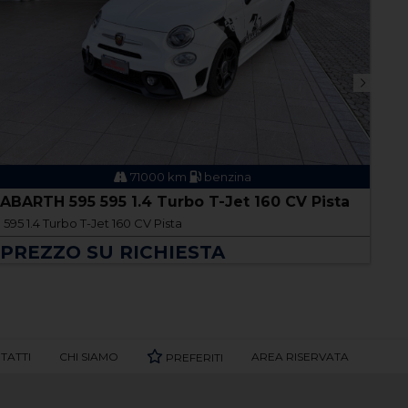
71000 km
benzina
ABARTH 595 595 1.4 Turbo T-Jet 160 CV Pista
FO
5p
595 1.4 Turbo T-Jet 160 CV Pista
Fo
PREZZO SU RICHIESTA
P
TATTI
CHI SIAMO
AREA RISERVATA
PREFERITI