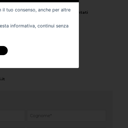
Km -
144000
n il tuo consenso, anche per altre
Veicolo per
Neo Patentati
uesta informativa, continui senza
 DIRETTAMENTE
ra sede:
.it