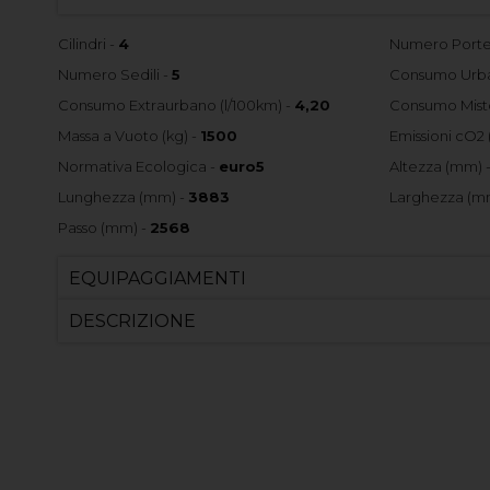
Cilindri -
4
Numero Porte
Numero Sedili -
5
Consumo Urba
Consumo Extraurbano (l/100km) -
4,20
Consumo Misto
Massa a Vuoto (kg) -
1500
Emissioni cO2 
Normativa Ecologica -
euro5
Altezza (mm) 
Lunghezza (mm) -
3883
Larghezza (m
Passo (mm) -
2568
EQUIPAGGIAMENTI
DESCRIZIONE