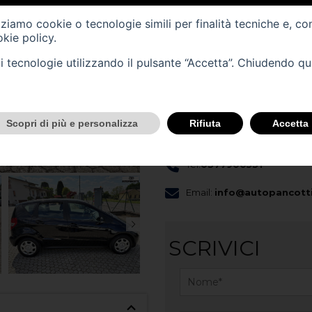
Cilindrata (cc) -
1991
izziamo cookie o tecnologie simili per finalità tecniche e, co
Cambio -
manuale
(6)
kie policy
.
tali tecnologie utilizzando il pulsante “Accetta”. Chiudendo q
CONTATTACI
Scopri questo veicolo nella nost
Scopri di più e personalizza
Rifiuta
Accetta
Sede
Tel.
0377900531
Email:
info@autopancotti
SCRIVICI