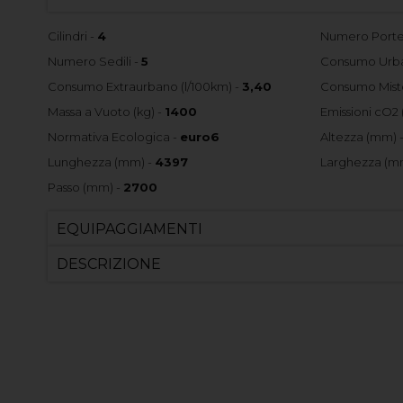
Cilindri -
4
Numero Porte
Numero Sedili -
5
Consumo Urba
Consumo Extraurbano (l/100km) -
3,40
Consumo Misto
Massa a Vuoto (kg) -
1400
Emissioni cO2 
Normativa Ecologica -
euro6
Altezza (mm) 
Lunghezza (mm) -
4397
Larghezza (m
Passo (mm) -
2700
EQUIPAGGIAMENTI
DESCRIZIONE