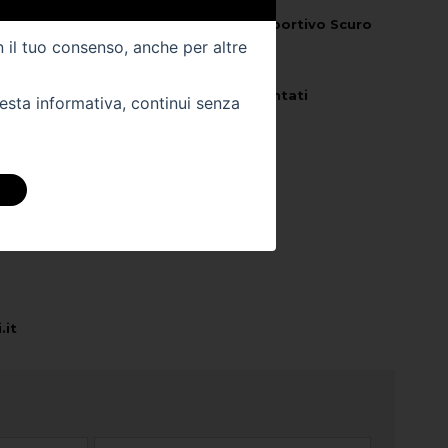
Colore Interno -
Tessuto Sportivo Scuro
n il tuo consenso, anche per altre
Km -
101000
Veicolo per
Neo Patentati
uesta informativa, continui senza
 DIRETTAMENTE
ra sede:
.it