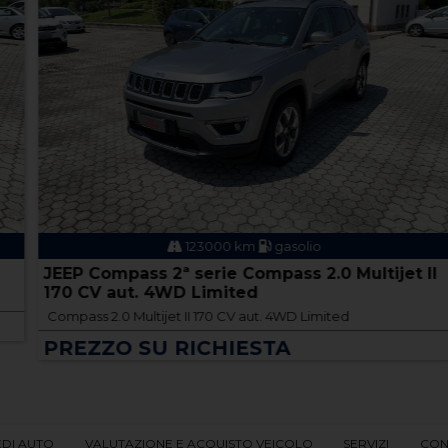
123000 km
gasolio
JEEP Compass 2ª serie Compass 2.0 Multijet II
170 CV aut. 4WD Limited
Compass 2.0 Multijet II 170 CV aut. 4WD Limited
PREZZO SU RICHIESTA
EDI AUTO
VALUTAZIONE E ACQUISTO VEICOLO
SERVIZI
CON