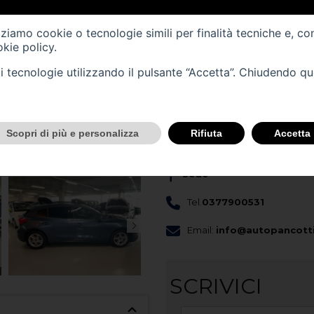
Cilindrata (cc) -
1499
Cambio -
manuale
(6)
izziamo cookie o tecnologie simili per finalità tecniche e, co
kie policy
.
tali tecnologie utilizzando il pulsante “Accetta”. Chiudendo q
CONTATTACI
Scopri di più e personalizza
Rifiuta
Accetta
Scopri questo veicolo nella nost
Sede
Tel.
0377900531
Email:
info@autopancotti
SCRIVICI