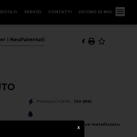
VEICOLO
SERVIZI
CONTATTI
DICONO DI NOI
er i NeoPatentati
UTO
Potenza CV (kW) -
120 (88)
Colore Esterno -
Chrome Blue metallizzato
X