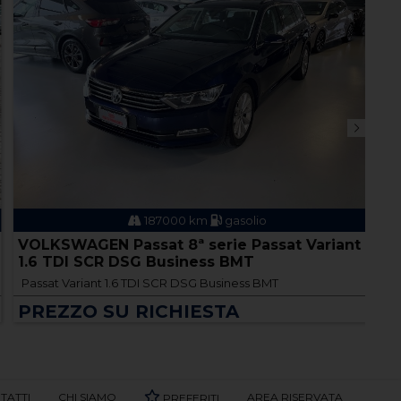
187000 km
gasolio
VOLKSWAGEN Passat 8ª serie Passat Variant
VO
1.6 TDI SCR DSG Business BMT
TD
Passat Variant 1.6 TDI SCR DSG Business BMT
Gol
PREZZO SU RICHIESTA
P
TATTI
CHI SIAMO
AREA RISERVATA
PREFERITI