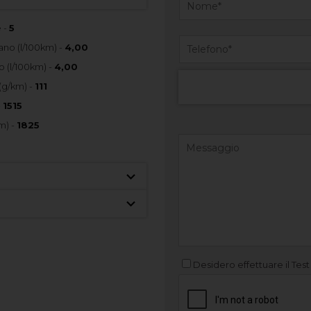
 -
5
no (l/100km) -
4,00
 (l/100km) -
4,00
(g/km) -
111
-
1515
m) -
1825
Desidero effettuare il Test