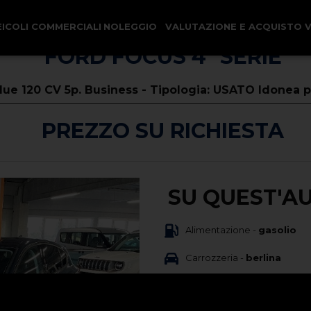
EICOLI COMMERCIALI
NOLEGGIO
VALUTAZIONE E ACQUISTO 
FORD FOCUS 4ª SERIE
lue 120 CV 5p. Business - Tipologia: USATO Idonea p
PREZZO SU RICHIESTA
SU QUEST'A
Alimentazione -
gasolio
Carrozzeria -
berlina
Immatricolazione -
11/2019