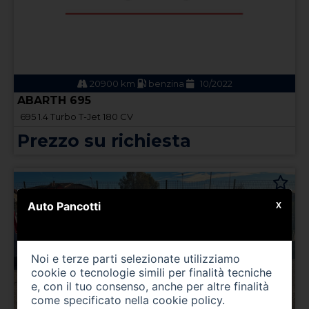
20900 km
benzina
10/2022
ABARTH 695
695 1.4 Turbo T-Jet 180 CV
Prezzo su richiesta
Auto Pancotti
X
Noi e terze parti selezionate utilizziamo
cookie o tecnologie simili per finalità tecniche
e, con il tuo consenso, anche per altre finalità
come specificato nella
cookie policy
.