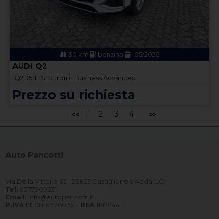
30 km
benzina
05/2026
AUDI Q2
Q2 35 TFSI S tronic Business Advanced
Prezzo su richiesta
1
2
3
4
<<
>>
Auto Pancotti
Via Della Vittoria 65 - 26823 Castiglione d'Adda (LO)
Tel:
0377900531
Email:
info@autopancotti.it
P.IVA IT
08025260152 -
REA
1197044