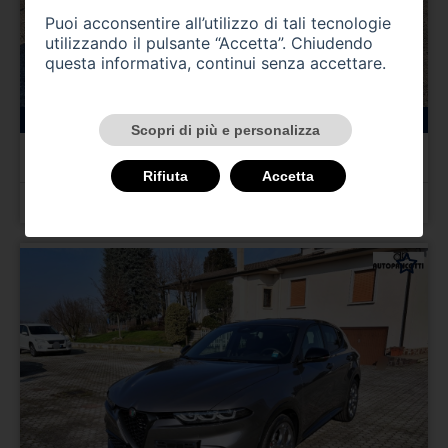
Puoi acconsentire all’utilizzo di tali tecnologie
utilizzando il pulsante “Accetta”. Chiudendo
questa informativa, continui senza accettare.
147000 km
benzina
11/1995
Scopri di più e personalizza
ALFA ROMEO Gtv/Spider
Gtv 2.0i 16V Twin Spark cat L
Rifiuta
Accetta
Prezzo 4.000,00 €