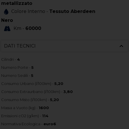
metallizzato
Colore Interno -
Tessuto Aberdeen
Nero
Km -
60000
DATI TECNICI
Cilindri -
4
Numero Porte -
5
Numero Sedili -
5
Consumo Urbano (l/100km) -
5,20
Consumo Extraurbano (l/100km) -
3,80
Consumo Misto (l/100km) -
5,20
Massa a Vuoto (kg) -
1600
Emissioni cO2 (g/km) -
114
Normativa Ecologica -
euro6