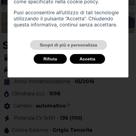
come specificato nella
cookie policy
.
Puoi acconsentire all’utilizzo di tali tecnologie
utilizzando il pulsante “Accetta”. Chiudendo
questa informativa, continui senza accettare.
SU QUEST'AUTO
Scopri di più e personalizza
Alimentazione -
gasolio
Rifiuta
Accetta
Carrozzeria -
stationwagon
Anno Immatricolazione -
05/2016
Cilindrata (cc) -
1598
Cambio -
automatico
7
Potenza CV (kW) -
136 (100)
Colore Esterno -
Grigio Tenorite