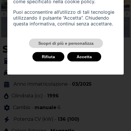
come specificato nella
cookie policy
.
Puoi acconsentire all’utilizzo di tali tecnologie
utilizzando il pulsante “Accetta”. Chiudendo
questa informativa, continui senza accettare.
Scopri di più e personalizza
SU QUEST'AUTO
Rifiuta
Accetta
Alimentazione -
gasolio
Carrozzeria -
Anno Immatricolazione -
03/2025
Cilindrata (cc) -
1996
Cambio -
manuale
6
Potenza CV (kW) -
136 (100)
Colore Esterno -
Magnetic