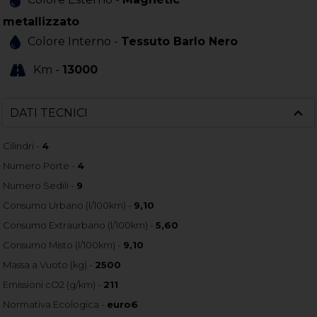
metallizzato
Colore Interno -
Tessuto Barlo Nero
Km -
13000
DATI TECNICI
Cilindri -
4
Numero Porte -
4
Numero Sedili -
9
Consumo Urbano (l/100km) -
9,10
Consumo Extraurbano (l/100km) -
5,60
Consumo Misto (l/100km) -
9,10
Massa a Vuoto (kg) -
2500
Emissioni cO2 (g/km) -
211
Normativa Ecologica -
euro6