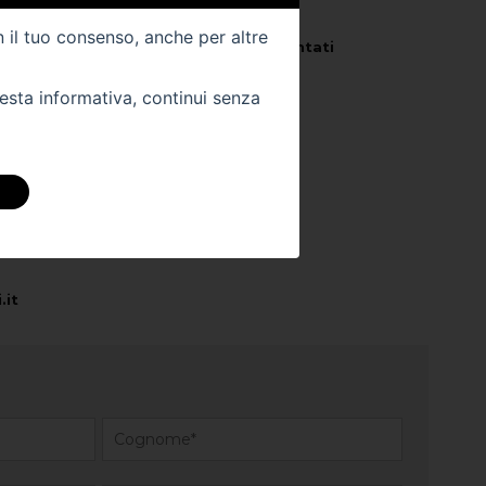
Km -
86000
n il tuo consenso, anche per altre
Veicolo per
Neo Patentati
uesta informativa, continui senza
 DIRETTAMENTE
ra sede:
.it