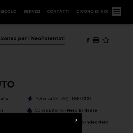
VEICOLO
SERVIZI
CONTATTI
DICONO DI NOI
Idonea per i NeoPatentati
UTO
olio
Potenza CV (kW) -
136 (100)
on
Colore Esterno -
Nero Brillante
X
1
Colore Interno -
Tessuto Index Nero