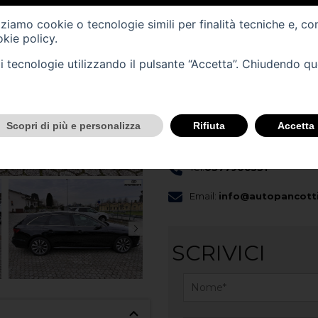
Cilindrata (cc) -
1968
izziamo cookie o tecnologie simili per finalità tecniche e, co
Cambio -
automatico
(7)
kie policy
.
tali tecnologie utilizzando il pulsante “Accetta”. Chiudendo q
CONTATTACI
Scopri questo veicolo nella nost
Scopri di più e personalizza
Rifiuta
Accetta
Sede
Tel.
0377900531
Email:
info@autopancotti
SCRIVICI