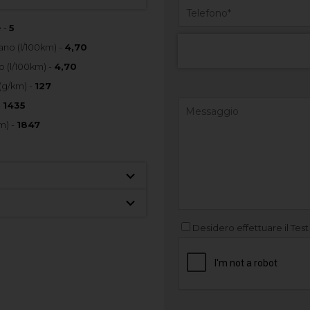
 -
5
no (l/100km) -
4,70
 (l/100km) -
4,70
(g/km) -
127
-
1435
m) -
1847
Desidero effettuare il Test