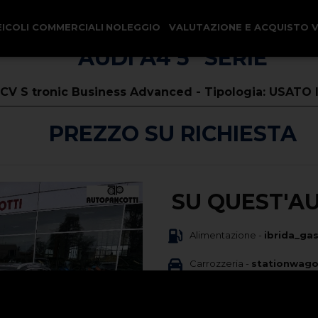
EICOLI COMMERCIALI
NOLEGGIO
VALUTAZIONE E ACQUISTO 
AUDI A4 5ª SERIE
 CV S tronic Business Advanced - Tipologia: USATO 
PREZZO SU RICHIESTA
SU QUEST'A
Alimentazione -
ibrida_gas
Carrozzeria -
stationwag
Immatricolazione -
07/202