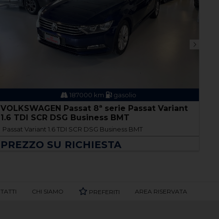
187000 km
gasolio
VOLKSWAGEN Passat 8ª serie Passat Variant
VO
1.6 TDI SCR DSG Business BMT
TD
Passat Variant 1.6 TDI SCR DSG Business BMT
Gol
PREZZO SU RICHIESTA
P
TATTI
CHI SIAMO
AREA RISERVATA
PREFERITI