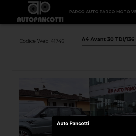
< Torna Indietro
PARCO AUTO
PARCO MOTO
V
A4 Avant 30 TDI/136
Codice Web: 41746
Auto Pancotti