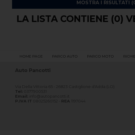
LA LISTA CONTIENE (0) V
HOME PAGE
PARCO AUTO
PARCO MOTO
RICHI
Auto Pancotti
Via Della Vittoria 65 - 26823 Castiglione d'Adda (LO)
Tel:
0377900531
Email:
info@autopancotti.it
P.IVA IT
08025260152 -
REA
1197044