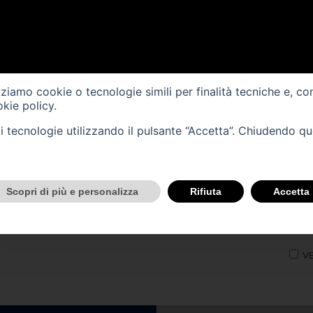
EICOLI COMMERCIALI
NOLEGGIO
VALUTAZIONE E ACQUISTO 
Ricerca il tuo Veicolo
izziamo cookie o tecnologie simili per finalità tecniche e, co
kie policy
.
MOTO
tali tecnologie utilizzando il pulsante “Accetta”. Chiudendo q
Scopri di più e personalizza
Rifiuta
Accetta
VE