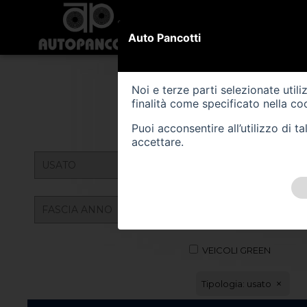
PARCO AUTO
PARCO MOTO
V
Auto Pancotti
Noi e terze parti selezionate util
finalità come specificato nella
coo
AUTO
Puoi acconsentire all’utilizzo di 
accettare.
VEICOLI GREEN
Tipologia: usato