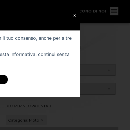
VEICOLO
SERVIZI
CONTATTI
DICONO DI NOI
X
n il tuo consenso, anche per altre
VEICOLI COMMERCIALI
uesta informativa, continui senza
ICOLO PER NEOPATENTATI
Categoria: Moto