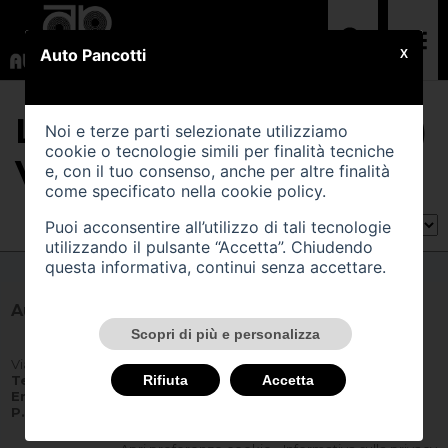
Auto Pancotti
X
LA LISTA CONTIENE (0)
Noi e terze parti selezionate utilizziamo
cookie o tecnologie simili per finalità tecniche
VEICOLI DI TIPO KM0
e, con il tuo consenso, anche per altre finalità
come specificato nella
cookie policy
.
Puoi acconsentire all’utilizzo di tali tecnologie
Ordina per:
utilizzando il pulsante “Accetta”. Chiudendo
questa informativa, continui senza accettare.
Auto Pancotti
Scopri di più e personalizza
Via Della Vittoria 65 - 26823 Castiglione d'Adda (LO)
Tel:
0377900531
Rifiuta
Accetta
Email:
info@autopancotti.it
P.IVA IT
08025260152 -
REA
1197044